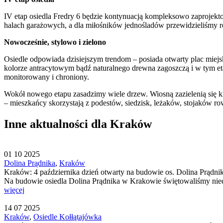
IV etap osiedla Fredry 6 będzie kontynuacją kompleksowo zaprojek
halach garażowych, a dla miłośników jednośladów przewidzieliśmy r
Nowocześnie, stylowo i zielono
Osiedle odpowiada dzisiejszym trendom – posiada otwarty plac miejsk
kolorze antracytowym bądź naturalnego drewna zagoszczą i w tym et
monitorowany i chroniony.
Wokół nowego etapu zasadzimy wiele drzew. Wiosną zazielenią się kr
– mieszkańcy skorzystają z podestów, siedzisk, leżaków, stojaków ro
Inne aktualności dla Kraków
01
10
2025
Dolina Prądnika
,
Kraków
Kraków: 4 października dzień otwarty na budowie os. Dolina Prądni
Na budowie osiedla Dolina Prądnika w Krakowie świętowaliśmy nieda
więcej
14
07
2025
Kraków
,
Osiedle Kołłątajówka