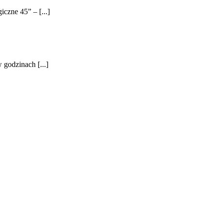
czne 45” – [...]
 godzinach [...]