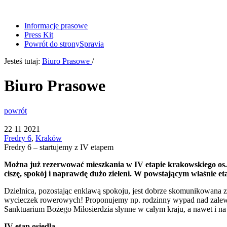
Informacje prasowe
Press Kit
Powrót do strony
Spravia
Jesteś tutaj:
Biuro Prasowe
/
Biuro Prasowe
powrót
22
11
2021
Fredry 6
,
Kraków
Fredry 6 – startujemy z IV etapem
Można już rezerwować mieszkania w IV etapie krakowskiego os. F
ciszę, spokój i naprawdę dużo zieleni. W powstającym właśnie 
Dzielnica, pozostając enklawą spokoju, jest dobrze skomunikowana z
wycieczek rowerowych! Proponujemy np. rodzinny wypad nad zalew 
Sanktuarium Bożego Miłosierdzia słynne w całym kraju, a nawet i na
IV etap osiedla