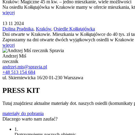
Kraków: Magiczne 45 m kw. – jedno mieszkanie, wiele możliwości
Na osiedlu Kołłątajówka w Krakowie mamy w ofercie mieszkania, któ
więcej
13
11
2024
Dolina Prądnika
,
Kraków
,
Osiedle Kołłątajówka
Dni otwarte w Krakowie. Mieszkania w Kołłątajówce do 40 tys. zł ta
Zapraszamy na dni otwarte dwóch wyjątkowych osiedli w Krakowie – K
więcej
Andrzej Miś
rzecznik
andrzej.mis@spravia.pl
+48 513 154 684
ul. Skierniewicka 16/20
01-230 Warszawa
PRESS KIT
Tutaj znajdziesz aktualne materiały dot. naszych osiedli (komunikaty 
materiały do pobrania
Dlaczego warto nam zaufać?
1.
Dotrzymujemy naszych obietnic