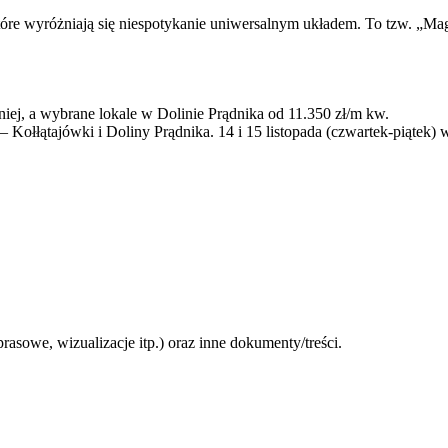
re wyróżniają się niespotykanie uniwersalnym układem. To tzw. „Magi
niej, a wybrane lokale w Dolinie Prądnika od 11.350 zł/m kw.
ołłątajówki i Doliny Prądnika. 14 i 15 listopada (czwartek-piątek) w
prasowe, wizualizacje itp.) oraz inne dokumenty/treści.