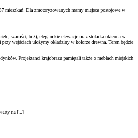
ąc 187 mieszkań. Dla zmotoryzowanych mamy miejsca postojowe w
le, szarości, beż), eleganckie elewacje oraz stolarka okienna w
i przy wejściach ułożymy okładziny w kolorze drewna. Teren będzie
dynków. Projektanci krajobrazu pamiętali także o meblach miejskich
rty na [...]