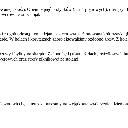
towanej całości. Obejmie pięć budynków (3- i 4-piętrowych), oferuj
owerownię oraz stojaki.
i z ogólnodostępnymi alejami spacerowymi. Stonowana kolorystyka (bie
apie. W holach i korytarzach zaprojektowaliśmy ozdobne gresy. Z kole
zewy i byliny na skarpie. Zielone będą również dachy osiedlowych bu
werowych oraz strefy piknikowej ze stołami.
ka
wno wiechę, a teraz zapraszamy na wyjątkowe wydarzenie: dzień otwa