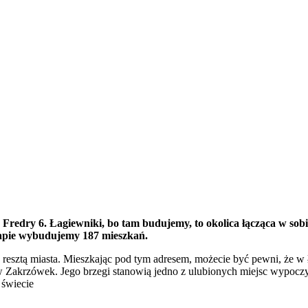
redry 6. Łagiewniki, bo tam budujemy, to okolica łącząca w sobie
etapie wybudujemy 187 mieszkań.
 resztą miasta. Mieszkając pod tym adresem, możecie być pewni, że w
Zakrzówek. Jego brzegi stanowią jedno z ulubionych miejsc wypocz
 świecie